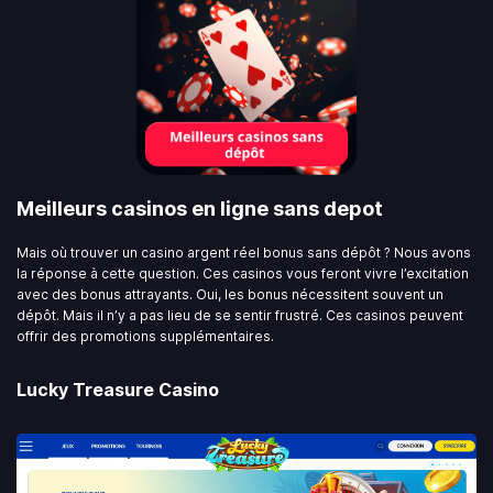
Meilleurs casinos en ligne sans depot
Mais où trouver un
casino argent réel bonus sans dépôt
? Nous avons
la réponse à cette question. Ces casinos vous feront vivre l’excitation
avec des bonus attrayants. Oui, les bonus nécessitent souvent un
dépôt. Mais il n’y a pas lieu de se sentir frustré. Ces casinos peuvent
offrir des promotions supplémentaires.
Lucky Treasure Casino