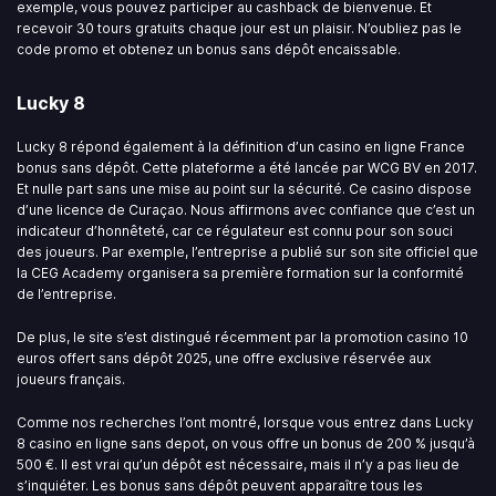
exemple, vous pouvez participer au cashback de bienvenue. Et
recevoir 30 tours gratuits chaque jour est un plaisir. N’oubliez pas le
code promo et obtenez un
bonus sans dépôt encaissable
.
Lucky 8
Lucky 8 répond également à la définition d’un
casino en ligne France
bonus sans dépôt
. Cette plateforme a été lancée par WCG BV en 2017.
Et nulle part sans une mise au point sur la sécurité. Ce casino dispose
d’une licence de Curaçao. Nous affirmons avec confiance que c’est un
indicateur d’honnêteté, car ce régulateur est connu pour son souci
des joueurs. Par exemple, l’entreprise a publié sur son site officiel que
la CEG Academy organisera sa première formation sur la conformité
de l’entreprise.
De plus, le site s’est distingué récemment par la promotion
casino 10
euros offert sans dépôt 2025
, une offre exclusive réservée aux
joueurs français.
Comme nos recherches l’ont montré, lorsque vous entrez dans Lucky
8
casino en ligne sans depot
, on vous offre un bonus de 200 % jusqu’à
500 €. Il est vrai qu’un dépôt est nécessaire, mais il n’y a pas lieu de
s’inquiéter. Les bonus sans dépôt peuvent apparaître tous les