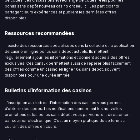
de codes. Les discussions et l’échange de codes réels pour les
bonus sans dépôt nouveau casino
ont lieu ici. Les participants
partagent leurs expériences et publient les dernières offres
disponibles.
Ressources recommandées
Il existe des ressources spécialisées dans la collecte et la publication
de
casino en ligne bonus sans depot
actuels. Ils mettent
régulièrement à jour les informations et donnent accès à des offres
exclusives. Ces canaux permettent aussi de repérer plus facilement
des offres comme un
casino en ligne 10€ sans depot
, souvent
disponibles pour une durée limitée.
Bulletins d’information des casinos
L’inscription aux lettres d’information des casinos vous permet
d’obtenir des codes. Les notifications concernant les nouvelles
promotions et les bonus sans dépôt vous parviendront directement
par courrier électronique. C’est un moyen pratique de se tenir au
courant des offres en cours.