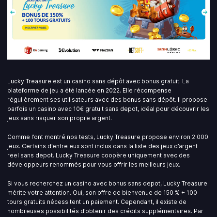
Lucky Treasure est un
casino sans dépôt avec bonus gratuit
. La
plateforme de jeu a été lancée en 2022. Elle récompense
régulièrement ses utilisateurs avec des bonus sans dépôt. Il propose
parfois un
casino avec 10€ gratuit sans depot
, idéal pour découvrir les
jeux sans risquer son propre argent.
Comme l’ont montré nos tests, Lucky Treasure propose environ 2 000
jeux. Certains d’entre eux sont inclus dans la liste des
jeux d’argent
reel sans depot
. Lucky Treasure coopère uniquement avec des
développeurs renommés pour vous offrir les meilleurs jeux.
Si vous recherchez un
casino avec bonus sans depot
, Lucky Treasure
mérite votre attention. Oui, son offre de bienvenue de 150 % + 100
tours gratuits nécessitent un paiement. Cependant, il existe de
nombreuses possibilités d’obtenir des crédits supplémentaires. Par