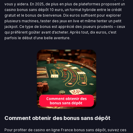
vous y aidera. En 2025, de plus en plus de plateformes proposent un
casino bonus sans dépôt 10 euro
, un format hybride entre le crédit
gratuit et le bonus de bienvenue. Dix euros suffisent pour explorer
plusieurs machines, tester des jeux en live et même tenter un petit
jackpot. Ce type de bonus est apprécié des joueurs prudents – ceux
qui préfèrent goûter avant d’acheter. Après tout, dix euros, c’est
parfois le début d’une belle aventure.
Comment obtenir des bonus sans dépôt
Pour profiter de
casino en ligne France bonus sans dépôt
, suivez ces