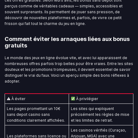
ces offres gratuites. Selon leurs avis, les bonus sans dépôt sont
perçus comme de véritables cadeaux — simples, accessibles et
souvent surprenants. Ils permettent de jouer sans pression, de
découvrir de nouvelles plateformes et, parfois, de vivre ce petit
frisson qui fait tout le charme du jeu en ligne.
Comment éviter les arnaques liées aux bonus
gratuits
Le monde des jeux en ligne évolue vite, et avec lui apparaissent de
nombreuses offres parfois trop belles pour être vraies. Entre les sites
douteux et les promotions trompeuses, il devient essentiel de savoir
distinguer le vrai du faux. Voici un aperçu simple des bons réflexes à
adopter.
⚠
️ À éviter
À privilégier
Les pages promettant un
10€
Les sites qui expliquent
sans depot casino
sans
précisément les règles de mise
conditions clairement affichées.
et les limites de retrait.
Les casinos vérifiés (Curaçao,
Les plateformes sans licence ou
Anjouan, MGA) avec une