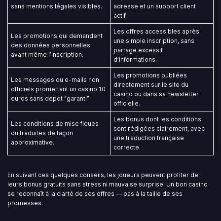
sans mentions légales visibles.
adresse et un support client
actif.
Les offres accessibles après
Les promotions qui demandent
une simple inscription, sans
des données personnelles
partage excessif
avant même l’inscription.
d’informations.
Les promotions publiées
Les messages ou e-mails non
directement sur le site du
officiels promettant un
casino 10
casino ou dans sa newsletter
euros sans depot
“garanti”.
officielle.
Les bonus dont les conditions
Les conditions de mise floues
sont rédigées clairement, avec
ou traduites de façon
une traduction française
approximative.
correcte.
En suivant ces quelques conseils, les joueurs peuvent profiter de
leurs bonus gratuits sans stress ni mauvaise surprise. Un bon casino
se reconnaît à la clarté de ses offres — pas à la taille de ses
promesses.