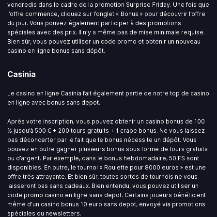
vendredis dans le cadre de la promotion Surprise Friday. Une fois que
l’offre commence, cliquez sur l’onglet « Bonus » pour découvrir l’offre
du jour. Vous pouvez également participer à des promotions
spéciales avec des prix. Il n’y a même pas de mise minimale requise.
Bien sûr, vous pouvez utiliser un code promo et obtenir un
nouveau
casino en ligne bonus sans dépôt
.
Casinia
Le casino en ligne Casinia fait également partie de notre top de
casino
en ligne avec bonus sans depot
.
Après votre inscription, vous pouvez obtenir un
casino bonus
de 100
% jusqu’à 500 € + 200 tours gratuits + 1 crabe bonus. Ne vous laissez
pas déconcerter par le fait que le bonus nécessite un dépôt. Vous
pouvez en outre gagner plusieurs bonus sous forme de tours gratuits
ou d’argent. Par exemple, dans le bonus hebdomadaire, 50 FS sont
disponibles. En outre, le tournoi « Roulette pour 8000 euros » est une
offre très attrayante. Et bien sûr, toutes sortes de tournois ne vous
laisseront pas sans cadeaux. Bien entendu, vous pouvez utiliser un
code promo casino en ligne sans depot
. Certains joueurs bénéficient
même d’un
casino bonus 10 euro sans depot
, envoyé via promotions
spéciales ou newsletters.