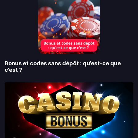
Bonus et codes sans dépôt : qu’est-ce que
c’est ?