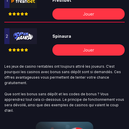
1
Freshbet
Jouer
2
Spinaura
Jouer
Les jeux de casino rentables ont toujours attiré les joueurs. C’est
pourquoi les casinos avec bonus sans dépôt sont si demandés. Ces
offres avantageuses vous permettent de tenter votre chance
gratuitement.
Que sont les bonus sans dépôt et les codes de bonus ? Vous
apprendrez tout cela ci-dessous. Le principe de fonctionnement vous
sera dévoilé, ainsi que des exemples de casinos qui valent le coup
d’œil.